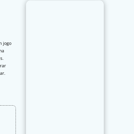
m jogo
uma
s.
rar
ar.