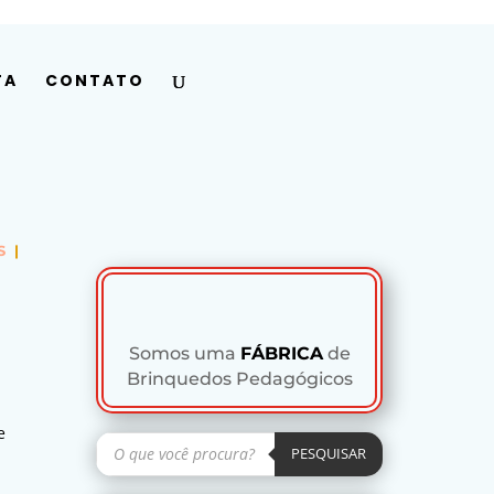
Minha conta
Pesquisar
produtos
PESQUISAR
TA
CONTATO
S
|
Somos uma
FÁBRICA
de
Brinquedos Pedagógicos
e
Pesquisar
produtos
PESQUISAR