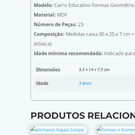
Modelo:
Carro Educativo Formas Geométric
Material:
MDF
Número de Peças:
23
Composição:
Medidas caixa:30 x 25 x 7 cm +
atóxica)
Idade mínima recomendada:
Indicado para
Dimensões
9,5 × 19 × 7,5 cm
Idade
5 anos
PRODUTOS RELACIO