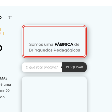
Minha conta
Pesquisar
produtos
PESQUISAR
O
|
S
|
Somos uma
FÁBRICA
de
O
Brinquedos Pedagógicos
Pesquisar
produtos
PESQUISAR
RMAS
 é uma
por 22
ndo