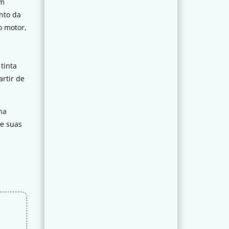
ém
nto da
o motor,
s
tinta
artir de
ha
 e suas