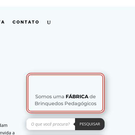
Minha conta
Pesquisar
produtos
PESQUISAR
TA
CONTATO
Somos uma
FÁBRICA
de
Brinquedos Pedagógicos
Pesquisar
produtos
PESQUISAR
ndam
onvida a