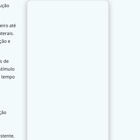
lução
eiro até
terais.
ção e
s de
stímulo
o tempo
a
ção
stente,