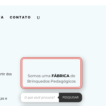
Minha conta
Pesquisar
produtos
PESQUISAR
TA
CONTATO
rtir dos
Somos uma
FÁBRICA
de
Brinquedos Pedagógicos
Pesquisar
produtos
PESQUISAR
ças e